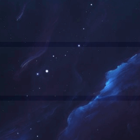
部署开展深入贯彻中央八项规定精神学习教育工作