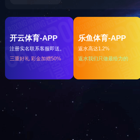
会议通报了2022年以来发生的项目部违规刻制、使用印
贺建飞在讲话中强调：
一要
深刻反思、汲取教训，坚决破除
示教育的震慑效应 ；
四要
压实责任、失职必究，真正构建齐抓
会议以现场与视频相结合形式召开。公司领导班子成员、纪
议。
上一篇：
公司召开2026年党风廉政建设和反腐败工作会议暨
下一篇：
公司三个班组荣获“全国安全管理标准化班组”荣誉
冶金地质网站群
相关链接