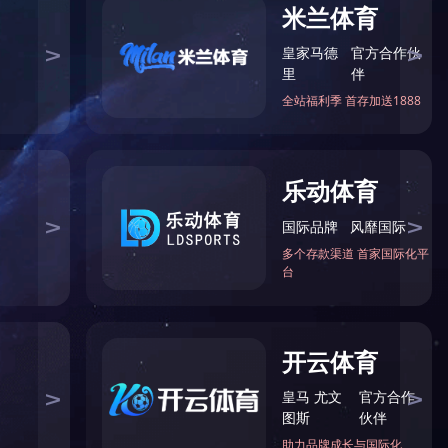
主持会议。