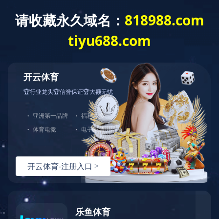
开云线上官网
开云线上官网
单位概况
公司简介
公司资质
公司荣誉
主营业务
市政工程
建筑工程
水利水电工程
电力工程
机电工程
环保工程
桥梁工程
地基与基础工程
工程勘察
开云线上官网
司情快讯
上级新闻